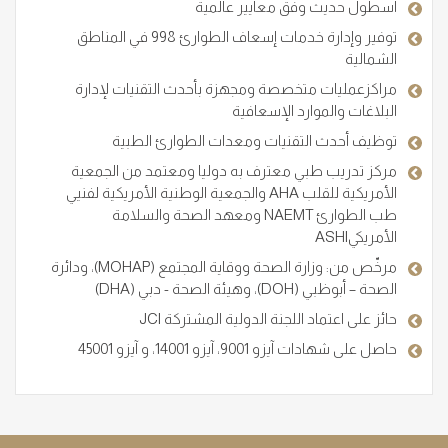
أسطول حديث وفق معايير عالمية
توفير وإدارة خدمات إسعاف الطوارئ 998 في المناطق
الشمالية
مراكزعمليات متخصصة ومجهزة بأحدث التقنيات لإدارة
البلاغات والموارد الإسعافية
توظيف أحدث التقنيات ومعدات الطوارئ الطبية
مركز تدريب طبي معترف به دوليا ومعتمد من الجمعية
الأمريكية للقلب AHA والجمعية الوطنية الأمريكية لفنيي
طب الطوارئ NAEMT ومعهد الصحة والسلامة
الأمريكيASHI
مرخّص من: وزارة الصحة ووقاية المجتمع (MOHAP)، ودائرة
الصحة – أبوظبي (DOH)، وهيئة الصحة - دبي (DHA)
حائز على اعتماد اللجنة الدولية المشتركة JCI
حاصل على شهادات آيزو 9001، آيزو 14001، و آيزو 45001