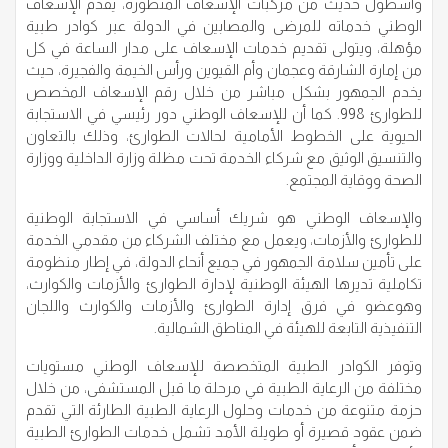
وأسطول حديث من مركبات الإسعاف المتطورة، يقدم الإسعاف
الوطني خدماته للمرضى والمصابين في الدولة عبر كوادر طبية
مؤهلة، ويتولى تقديم خدمات الإسعاف على مدار الساعة في كل
من إمارة الشارقة وعجمان وأم القيوين ورأس الخيمة والفجيرة، حيث
يخدم الجمهور بشكل مباشر من خلال رقم الإسعاف المخصص
للطوارئ 998. كما أن للإسعاف الوطني دور رئيسي في الاستجابة
الحيوية على الخطوط الأمامية لحالات الطوارئ، وذلك بالتعاون
والتنسيق الوثيق مع شركاء الخدمة تحت مظلة وزارة الداخلية ووزارة
الصحة ووقاية المجتمع.
والإسعاف الوطني هو شريك أساسي في الاستجابة الوطنية
للطوارئ والأزمات، ويعمل مع مختلف الشركاء من مقدمي الخدمة
على تأمين سلامة الجمهور في جميع أنحاء الدولة، في إطار منظومة
تكاملية تديرها الهيئة الوطنية لإدارة الطوارئ والأزمات والكوارث،
وهوعضو في فرق إدارة الطوارئ والأزمات والكوارث واللجان
التنفيذية التابعة للهيئة في المناطق الشمالية.
وتوفر الكوادر الطبية المتخصصة للإسعاف الوطني مستويات
مختلفة من الرعاية الطبية في مرحلة ما قبل المستشفى، من خلال
حزمة متنوعة من خدمات وحلول الرعاية الطبية الطارئة التي تقدم
ضمن عقود قصيرة أو طويلة الأمد تشمل خدمات الطوارئ الطبية