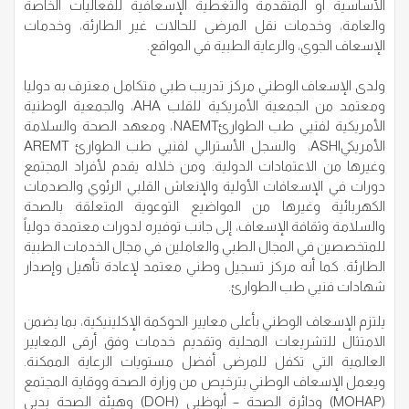
الأساسية أو المتقدمة والتغطية الإسعافية للفعاليات الخاصة
والعامة، وخدمات نقل المرضى للحالات غير الطارئة، وخدمات
الإسعاف الجوي، والرعاية الطبية في المواقع.
ولدى الإسعاف الوطني مركز تدريب طبي متكامل معترف به دوليا
ومعتمد من الجمعية الأمريكية للقلب AHA، والجمعية الوطنية
الأمريكية لفنيي طب الطوارئNAEMT، ومعهد الصحة والسلامة
الأمريكيASHI، والسجل الأسترالي لفنيي طب الطوارئ AREMT
وغيرها من الاعتمادات الدولية. ومن خلاله يقدم لأفراد المجتمع
دورات في الإسعافات الأولية والإنعاش القلبي الرئوي والصدمات
الكهربائية وغيرها من المواضيع التوعوية المتعلقة بالصحة
والسلامة وثقافة الإسعاف، إلى جانب توفيره لدورات معتمدة دولياً
للمتخصصين في المجال الطبي والعاملين في مجال الخدمات الطبية
الطارئة. كما أنه مركز تسجيل وطني معتمد لإعادة تأهيل وإصدار
شهادات فنيي طب الطوارئ.
يلتزم الإسعاف الوطني بأعلى معايير الحوكمة الإكلينيكية، بما يضمن
الامتثال للتشريعات المحلية وتقديم خدمات وفق أرقى المعايير
العالمية التي تكفل للمرضى أفضل مستويات الرعاية الممكنة.
ويعمل الإسعاف الوطني بترخيص من وزارة الصحة ووقاية المجتمع
(MOHAP) ودائرة الصحة – أبوظبي (DOH) وهيئة الصحة بدبي