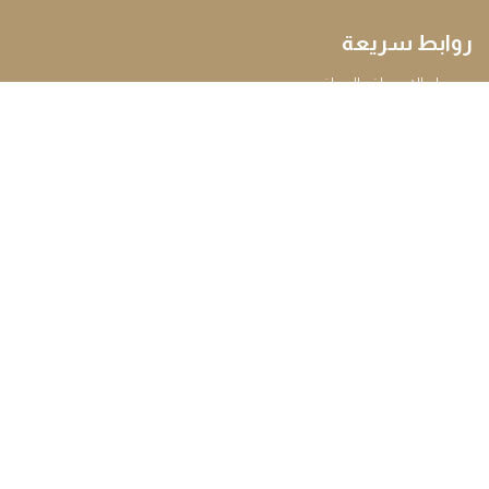
روابط سريعة
حول الإسعاف الوطني
خدماتنا
وظائف
الأخبار
توعية
الموردون
طلب سجل رعاية المرضى
اتصل بنا
الملاحظات والشكاوى
روابط أخرى
خريطة الموقع
الشروط والأحكام