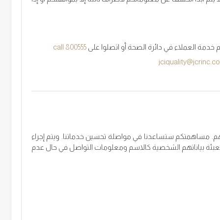
خدمة العملاء في دائرة الصحة أو اتصلوا على
call 800555
jciquality@jcrinc.c
ضاهم. مساهمتكم ستساعدنا في مواصلة تحسين خدماتنا. ويتم إجراء
ما تتيح استبياناتنا خيار السماح للمشاركين بعدم تعبئة بياناتهم الشخصية كالاسم ومعلومات التواصل في حال عدم