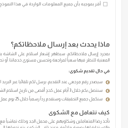
أقر بموجبه بأن جميع المعلومات الواردة في هذا النمو
ماذا يحدث بعد إرسال ملاحظاتكم؟
بمجرد إرسال ملاحظاتكم، سيظهر إشعار استلام على الشاشة يتبعه
المعنية للنظر فيها سعياً لمراجعة وتحسين مستوى خدماتنا، أو تصعي
في حال تقديم شكوى:
سيصدر رقم مرجعي عند التقديم، يرسل لكم تلقائيا عبر البريد ا
سنتصل بكم خلال 3 أيام عمل كحدٍ أقصى من تاريخ استلام الشكوى للتحقق منها والحصول على مزيد من التفاصيل.
سنكمل جميع التحقيقات وسنقدم رداً رسمياً خلال 25 يوم عمل كحدٍ أقصى من تاريخ استلام الشكوى.
كيف نتعامل مع الشكوى
نأخذ رضا المتعاملين وشكاويهم على محمل الجد وذلك تماشياً مع
والاستجابة لها بصورة ملائمة. وعند تلقي الشكوى يتم تحويلها إلى ا