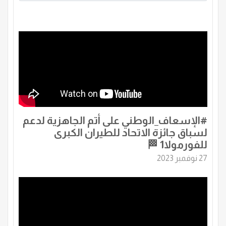
‏⁧‫#الإسعاف_الوطني‬⁩ على أتم الجاهزية لدعم
لسباق جائزة الاتحاد للطيران الكبرى
للفورمولا1 🏁
27 نوفمبر 2023