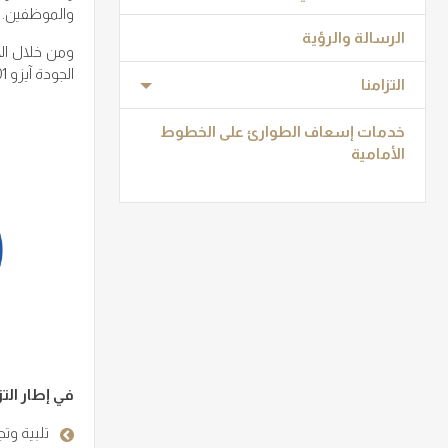
والموظفين.
الرسالة والرؤية
ومن خلال الا
الجودة آيزو 9001 ونظام إدارة البيئة آيزو 14001 ونظام إدارة الصحة والسلامة المهنية آيزو 45001.
التزامنا
خدمات إسعاف الطوارئ على الخطوط
الأمامية
في إطار الت
تلبية وت