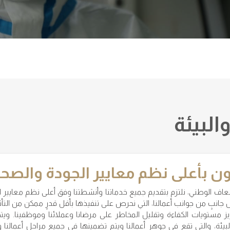
البيئة
ن بأعلى نظم معايير الجودة والصحة
اف الوطني، نلتزم بتقديم جميع خدماتنا وأنشطتنا وفق أعلى نظم معايير ا
 جانبٍ من جوانب أعمالنا، التي نحرص على تنفيذها بأقل قدرٍ ممكن من التأث
زيز مستويات الكفاءة وتقليل المخاطر على مرضانا وعملائنا وموظفينا. 
بيئة، والتي تقع في جوهر أعمالنا ويتم تضمينها في جميع مراحل أعمالنا وإج