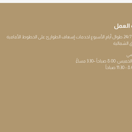
العمل
ية
 الشمالية
يسي
 صباحاً –3:30 مساءًً