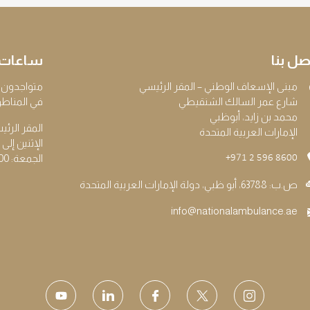
صل بنا
ساعات 
مبنى الإسعاف الوطني – المقر الرئيسي
متواجدون 24/7 طوال أيام الأسبوع لخدمات إسعاف الطوارئ على الخطوط الأمام
شارع عمر السالك الشنقيطي
في المناطق
محمد بن زايد، أبوظبي
المقر الرئ
الإمارات العربية المتحدة
الإثنين إلى الخميس: 8:00
الجمعة: 8:00 - 11:30 صباحاً
+971 2 596 8600
ص.ب: 63788، أبو ظبي، دولة الإمارات العربية المتحدة
info@nationalambulance.ae