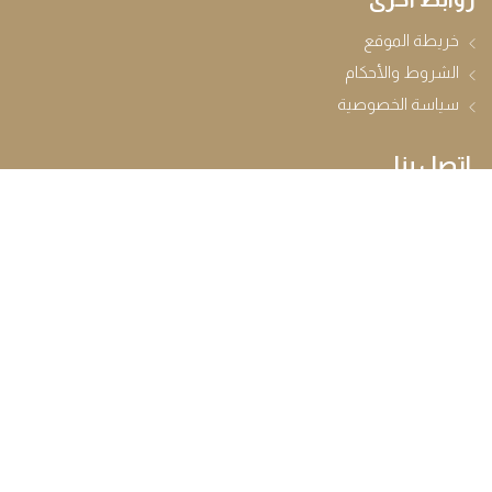
خريطة الموقع
الشروط والأحكام
سياسة الخصوصية
اتصل بنا
مبنى الإسعاف الوطني – المقر الرئيسي
شارع عمر السالك الشنقيطي
محمد بن زايد، أبوظبي
الإمارات العربية المتحدة
+971 2 596 8600
ص.ب: 63788، أبو ظبي، دولة الإمارات العربية المتحدة
info@nationalambulance.ae
ساعات العمل