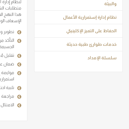
والبيئة
متطلبات الشر
هذا النهج ال
نظام إدارة إستمرارية الأعمال
الإسعاف الوط
الحفاظ على التميز الإكلينيكي
تطوير وت
التأكد م
خدمات طوارئ طبية حديثة
الجسيمة
تقليل مُع
سلسلة الإمداد
ضمان عدم
استمراري
تلبية اح
مراجعة ب
الامتثال التام لنظام إدارة