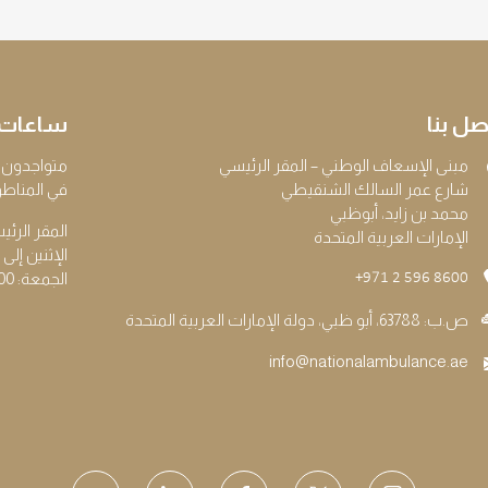
صل بنا
ساعات 
مبنى الإسعاف الوطني – المقر الرئيسي
متواجدون 24/7 طوال أيام الأسبوع لخدمات إسعاف الطوارئ على الخطوط الأمام
شارع عمر السالك الشنقيطي
في المناطق
محمد بن زايد، أبوظبي
المقر الرئ
الإمارات العربية المتحدة
الإثنين إلى الخميس: 8:00
الجمعة: 8:00 - 11:30 صباحاً
+971 2 596 8600
ص.ب: 63788، أبو ظبي، دولة الإمارات العربية المتحدة
info@nationalambulance.ae