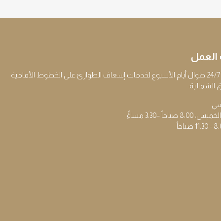
العمل
ية
 الشمالية
يسي
 صباحاً –3:30 مساءًً