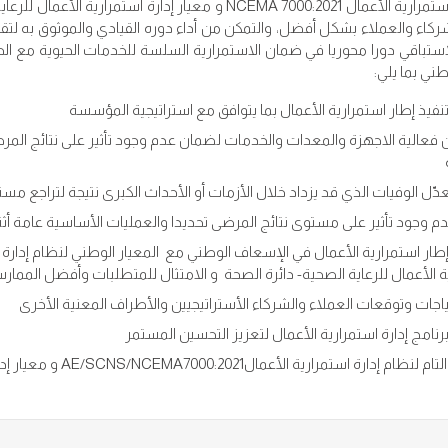
لنظام إدارة استمرارية الأعمال NCEMA 7000:2021 و معيار
كاء والعملاء بشكل أفضل، والتمكن من أداء دوره القيادي والموثوق به لت
استباقي دورا محوريا في ضمان الاستمرارية السلسة للخدمات الحيوية مع ال
ني بما يلي:
نفيذ إطار استمرارية الأعمال بما يتوافق مع استراتيجية المؤسسة
ن فعالية الاجهزة والمعدات والخدمات لضمان عدم وجود تأثير على نتائج المر
دّل الوفيات الذي قد يزداد خلال الأزمات أو الأحداث الكبرى نتيجة لتراجع مست
 وجود تأثير على مستوى نتائج المرضى تحديدا والعمليات الأساسية عامة أث
ة الأعمال للرعاية الصحية- دائرة الصحة و الامتثال للمتطلبات وأفضل الممارس
تياجات وتوقعات العملاء والشركاء الأستراتيجيين والأطراف المعنية الأخرى
رنامج إدارة استمرارية الأعمال لتعزيز التحسين المستمر
 استمرارية الأعمالAE/SCNS/NCEMA7000:2021 و معيار إدارة استمرارية الأعمال للرعاية الصحية- دائرة الصحة أبوظبي