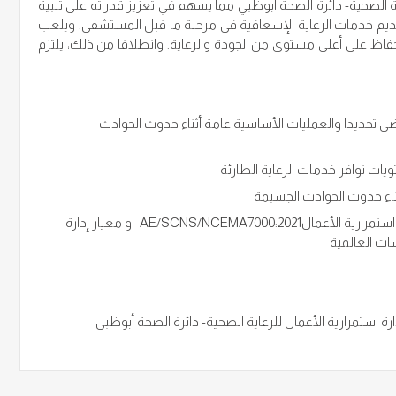
 إدارة استمرارية الأعمال للرعاية الصحية- دائرة الصحة أبوظبي مما يسهم في تعزيز قدراته على تلبية
قديم خدمات الرعاية الإسعافية في مرحلة ما قبل المستشفى. ويلعب
حفاظ على أعلى مستوى من الجودة والرعاية. وانطلاقا من ذلك، يلتزم
ضى تحديدا والعمليات الأساسية عامة أثناء حدوث الحوادث
ويات توافر خدمات الرعاية الطارئة
ناء حدوث الحوادث الجسيمة
مواءمة إطار استمرارية الأعمال في الإسعاف الوطني مع المعيار الوطني لنظام إدارة استمرارية الأعمالAE/SCNS/NCEMA7000:2021 و معيار إدارة
ات العالمية