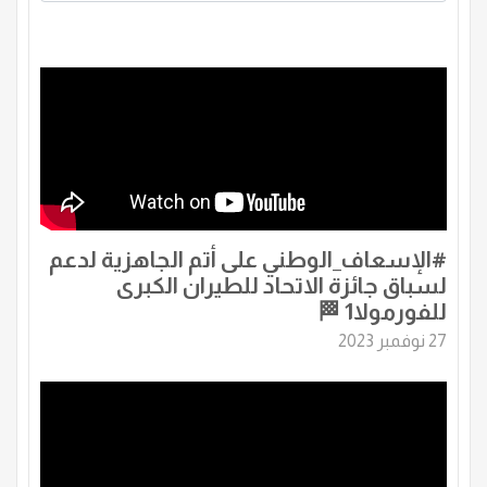
‏⁧‫#الإسعاف_الوطني‬⁩ على أتم الجاهزية لدعم
لسباق جائزة الاتحاد للطيران الكبرى
للفورمولا1 🏁
27 نوفمبر 2023